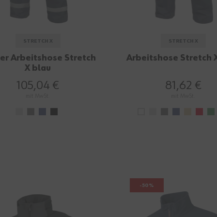
STRETCH X
STRETCH X
er Arbeitshose Stretch
Arbeitshose Stretch 
X blau
105,04 €
81,62 €
mit MwSt.
mit MwSt.
-50%