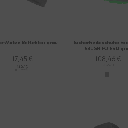
ce-Mütze Reflektor grau
Sicherheitsschuhe Ec
S3L SR FO ESD gr
17,45 €
108,46 €
mit MwSt.
12,57 €
mit MwSt.