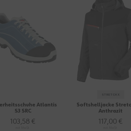
STRETCH X
erheitsschuhe Atlantis
Softshelljacke Stretc
S3 SRC
Anthrazit
103,58 €
117,00 €
mit MwSt.
mit MwSt.