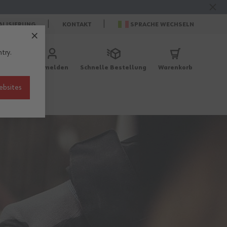
ALISIERUNG
KONTAKT
SPRACHE WECHSELN
try.
Anmelden
Schnelle Bestellung
Warenkorb
ebsites
r
Berufe