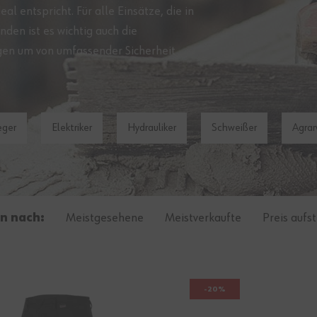
l entspricht. Für alle Einsätze, die in
inden ist es wichtig auch die
ragen um von umfassender Sicherheit
eger
Elektriker
Hydrauliker
Schweißer
Agrar
n nach:
Meistgesehene
Meistverkaufte
Preis aufs
-20%