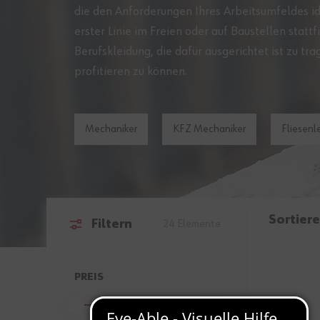
die den Anforderungen Ihres Arbeitsumfeldes idea
erster Linie im Freien oder auf Baustellen stattf
Berufskleidung, die dafür ausgerichtet ist zu t
profitieren zu können.
Mechaniker
KFZ Mechaniker
Fliesenl
Sortiere
Filtern
24
Elemente
Zur Produktliste springen
PREIS
FILTER