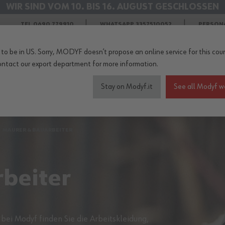
WIR SIND VOM 10. BIS 16. AUGUST GESCHLOSSEN
KOSTENLOSER VERSAND IM AUGUST
TEL 0690 779910
WHATSAPP 3357510052
PERSON
to be in US. Sorry, MODYF doesn’t propose an online service for this coun
ontact our export department
for more information.
Stay on Modyf.it
See all Modyf w
eitskleidung
Sicherheitsschuhe
Wetterschutz
Zubehö
MAURER & BAUARBEITER
beiter
 bei Modyf finden Sie die Arbeitskleidung,