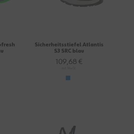
ofresh
Sicherheitsstiefel Atlantis
au
S3 SRC blau
109,68 €
mit MwSt.