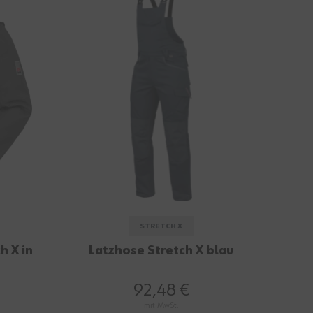
STRETCH X
h X in
Latzhose Stretch X blau
92,48 €
mit MwSt.