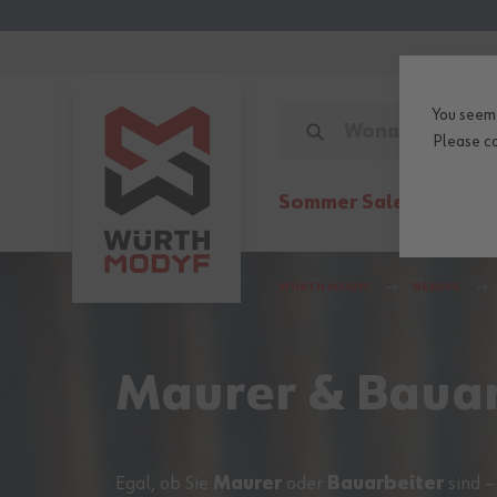
Zum Inhalt springen
You seem 
WONACH SUCHEN SIE?
Please
c
Sommer Sale
Sales
Arb
WÜRTH MODYF
BERUFE
Maurer & Bauar
Egal, ob Sie
Maurer
oder
Bauarbeiter
sind –