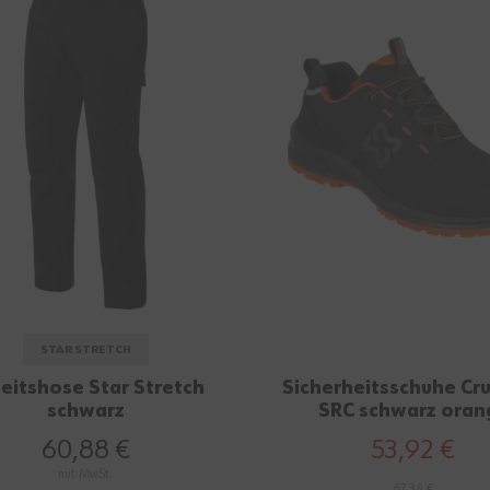
STAR STRETCH
eitshose Star Stretch
Sicherheitsschuhe Cru
schwarz
SRC schwarz oran
60,88 €
53,92 €
mit MwSt.
67,34 €