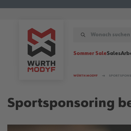
Zum Inhalt springen
WONACH SUCHEN SIE?
Sommer Sale
Sales
Arb
WÜRTH MODYF
SPORTSPONS
Sportsponsoring b