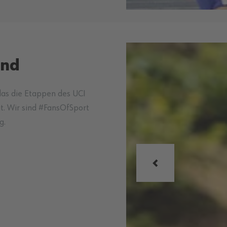
and
 das die Etappen des UCI
t. Wir sind #FansOfSport
g.