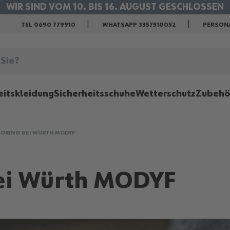
WIR SIND VOM 10. BIS 16. AUGUST GESCHLOSSEN
KOSTENLOSER VERSAND IM AUGUST
TEL 0690 779910
WHATSAPP 3357510052
PERSON
eitskleidung
Sicherheitsschuhe
Wetterschutz
Zubehö
ORING BEI WÜRTH MODYF
ei Würth MODYF