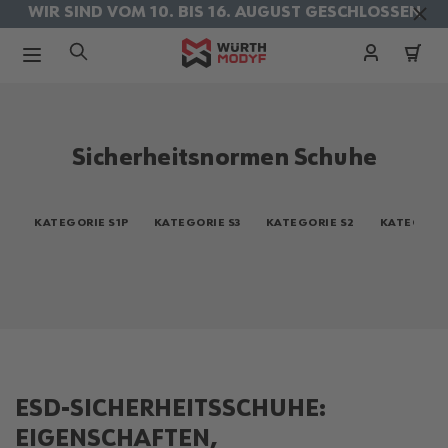
WIR SIND VOM 10. BIS 16. AUGUST GESCHLOSSEN
KOSTENLOSER VERSAND IM AUGUST
Zum Inhalt springen
Sicherheitsnormen Schuhe
KATEGORIE S1P
KATEGORIE S3
KATEGORIE S2
KATEGORIE
ESD-SICHERHEITSSCHUHE:
EIGENSCHAFTEN,