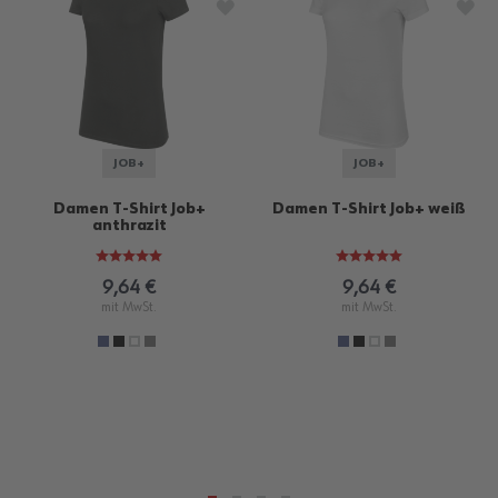
Zur Wunschliste hinzufügen
Zur
JOB+
JOB+
Damen T-Shirt Job+
Damen T-Shirt Job+ weiß
anthrazit
9,64 €
9,64 €
mit MwSt.
mit MwSt.