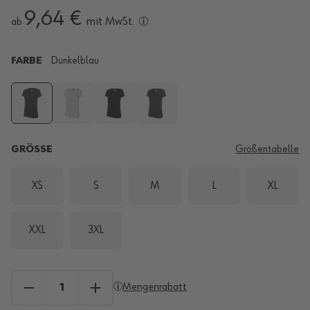
9,64 €
mit MwSt.
ab
FARBE
Dunkelblau
GRÖSSE
Größentabelle
XS
S
M
L
XL
XXL
3XL
Mengenrabatt