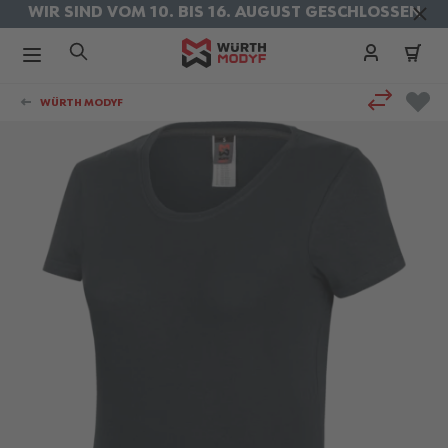
WIR SIND VOM 10. BIS 16. AUGUST GESCHLOSSEN
KOSTENLOSER VERSAND IM AUGUST
Zum Inhalt springen
WÜRTH MODYF