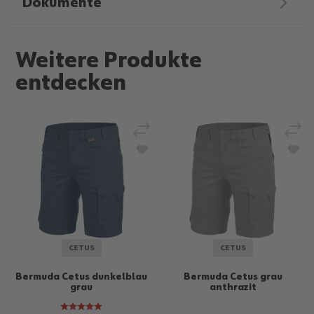
Dokumente
Weitere Produkte
entdecken
Vergleichen
Verg
Zur Wunschliste hinzufügen
Zur
CETUS
CETUS
Bermuda Cetus dunkelblau
Bermuda Cetus grau
grau
anthrazit