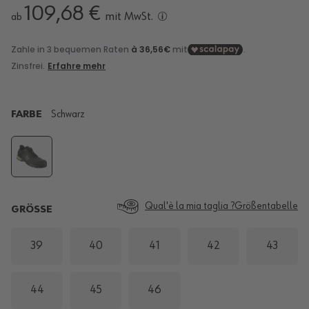
109,68 €
mit MwSt.
ab
FARBE
Schwarz
Qual'è la mia taglia ?
Größentabelle
GRÖSSE
39
40
41
42
43
44
45
46