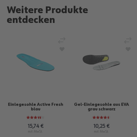
Weitere Produkte
entdecken
Vergleichen
Verg
Zur Wunschliste hinzufügen
Zur
Einlegesohle Active Fresh
Gel-Einlegesohle aus EVA
blau
grau schwarz
15,74 €
10,25 €
mit MwSt.
mit MwSt.