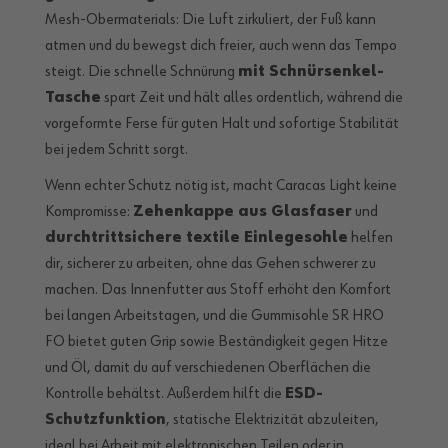
Mesh-Obermaterials: Die Luft zirkuliert, der Fuß kann
atmen und du bewegst dich freier, auch wenn das Tempo
steigt. Die schnelle Schnürung
mit Schnürsenkel-
Tasche
spart Zeit und hält alles ordentlich, während die
vorgeformte Ferse für guten Halt und sofortige Stabilität
bei jedem Schritt sorgt.
Wenn echter Schutz nötig ist, macht Caracas Light keine
Kompromisse:
Zehenkappe aus Glasfaser
und
durchtrittsichere textile Einlegesohle
helfen
dir, sicherer zu arbeiten, ohne das Gehen schwerer zu
machen. Das Innenfutter aus Stoff erhöht den Komfort
bei langen Arbeitstagen, und die Gummisohle SR HRO
FO bietet guten Grip sowie Beständigkeit gegen Hitze
und Öl, damit du auf verschiedenen Oberflächen die
Kontrolle behältst. Außerdem hilft die
ESD-
Schutzfunktion
, statische Elektrizität abzuleiten,
ideal bei Arbeit mit elektronischen Teilen oder in