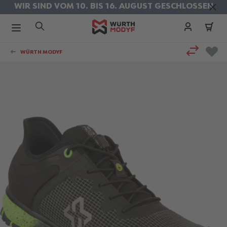
WIR SIND VOM 10. BIS 16. AUGUST GESCHLOSSEN
KOSTENLOSER VERSAND IM AUGUST
Zum Inhalt springen
WÜRTH MODYF