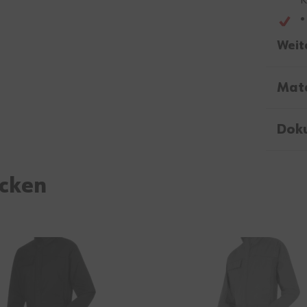
•
Weit
Mate
Dok
ecken