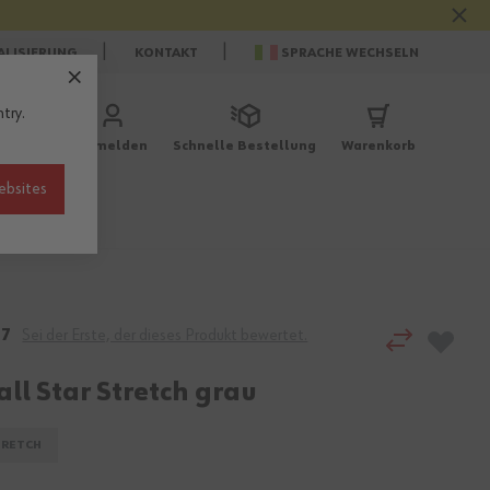
ALISIERUNG
KONTAKT
SPRACHE WECHSELN
try.
Anmelden
Schnelle Bestellung
Warenkorb
ebsites
r
Berufe
77
Sei der Erste, der dieses Produkt bewertet.
ll Star Stretch grau
TRETCH