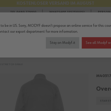
WIR SIND VOM 10. BIS 16. AUGUST GESCHLOSSEN
KOSTENLOSER VERSAND IM AUGUST
TEL 0690 779910
WHATSAPP 3357510052
PERSON
to be in US. Sorry, MODYF doesn’t propose an online service for this coun
ontact our export department
for more information.
Stay on Modyf.it
See all Modyf w
eitskleidung
Sicherheitsschuhe
Wetterschutz
Zubehö
R STRETCH GRAU
M4051
Overa
STAR S