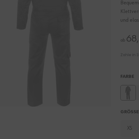
Bequeme
Klettve
und elas
68
ab
FARBE
GRÖSS
XS