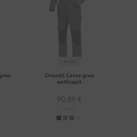
CETUS
grau
Overall Cetus grau
anthrazit
A
90,89 €
mit MwSt.