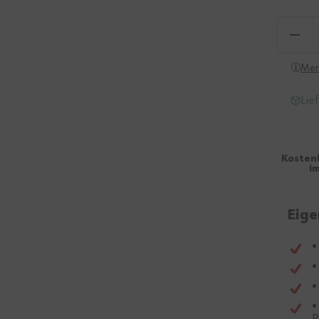
Men
Lie
Kosten
i
Eige
•
•
•
•
R