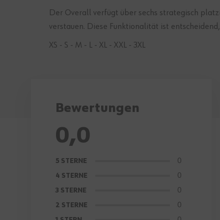
Der Overall verfügt über sechs strategisch pla
verstauen. Diese Funktionalität ist entscheidend
XS - S - M - L - XL - XXL - 3XL
Bewertungen
0,0
0
5 STERNE
0
4 STERNE
0
3 STERNE
0
2 STERNE
0
1 STERN