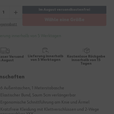
Wähle eine Größe
genrabatt
ferung innerhalb von 5 Werktagen
Lieferung innerhalb
Kostenlose Rückgabe
loser Versand
von 5 Werktagen
innerhalb von 15
m August
Tagen
nschaften
 6 Außentaschen, 1 Meterstabasche
 Elastischer Bund, Saum 5cm verlängerbar
 Ergonomische Schnittführung am Knie und Ärmel
 Kratzfreie Kleidung mit Klettverschlüssen und 2-Wege
eissverschluss YKK