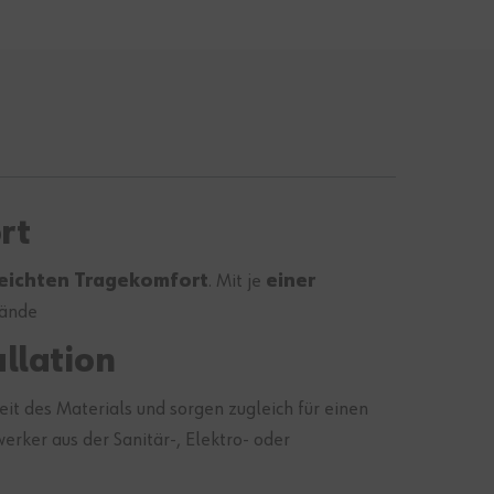
rt
eichten Tragekomfort
. Mit je
einer
tände
llation
it des Materials und sorgen zugleich für einen
rker aus der Sanitär-, Elektro- oder