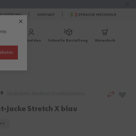
ALISIERUNG
KONTAKT
SPRACHE WECHSELN
try.
Anmelden
Schnelle Bestellung
Warenkorb
ebsites
r
Berufe
18
Sei der Erste, der dieses Produkt bewertet.
t-Jacke Stretch X blau
H X