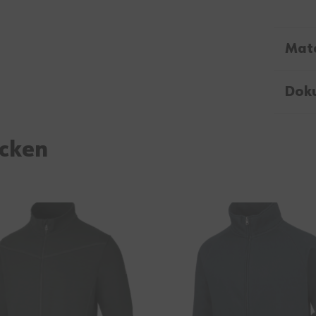
Mate
Dok
ecken