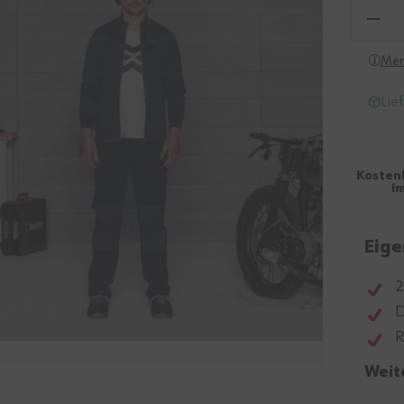
Men
Lie
Kosten
i
Eige
2
D
R
Weit