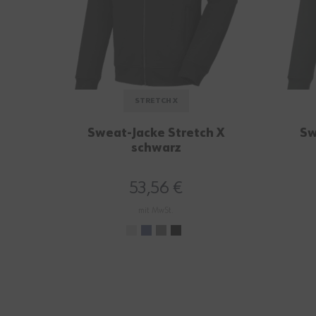
STRETCH X
Sweat-Jacke Stretch X
Sw
schwarz
53,56 €
mit MwSt.