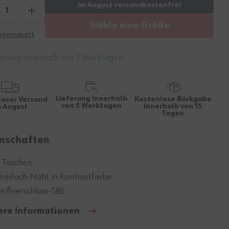
Wähle eine Größe
genrabatt
ferung innerhalb von 5 Werktagen
Lieferung innerhalb
Kostenlose Rückgabe
loser Versand
von 5 Werktagen
innerhalb von 15
m August
Tagen
nschaften
 Taschen
reifach-Naht in Kontrastfarbe
eißverschluss-SBS
ere Informationen