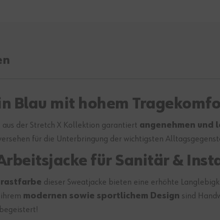
en
 in Blau mit hohem Tragekomfo
 aus der Stretch X Kollektion garantiert
angenehmen und l
ersehen für die Unterbringung der wichtigsten Alltagsgegens
beitsjacke für Sanitär & Insta
trastfarbe
dieser Sweatjacke bieten eine erhöhte Langlebigke
d ihrem
modernen sowie sportlichem Design
sind Handwe
begeistert!