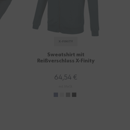
X-FINITY
+
Sweatshirt mit
Sof
Reißverschluss X-Finity
stormy navy
64,54 €
mit MwSt.