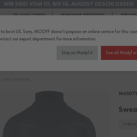
WIR SIND VOM 10. BIS 16. AUGUST GESCHLOSSEN
KOSTENLOSER VERSAND IM AUGUST
TEL 0690 779910
WHATSAPP 3357510052
PERSON
to be in US. Sorry, MODYF doesn’t propose an online service for this coun
ontact our export department
for more information.
Stay on Modyf.it
See all Modyf w
eitskleidung
Sicherheitsschuhe
Wetterschutz
Zubehö
 STRETCH X BLAU
M4507
Swea
STRETC