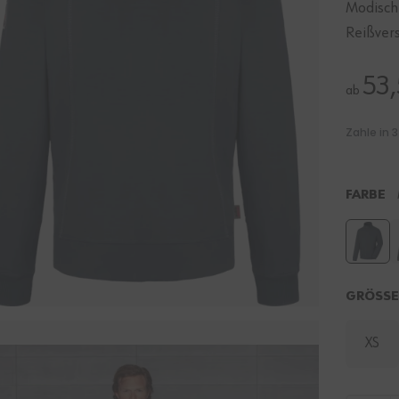
Modisch
Reißvers
53
ab
FARBE
GRÖSS
XS