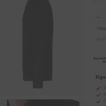
Men
Lie
Kosten
i
Eige
2
G
G