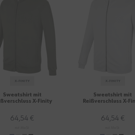
X-FINITY
X-FINITY
Sweatshirt mit
Sweatshirt mit
ißverschluss X-Finity
Reißverschluss X-Fin
moosgrau
eisgrau
64,54 €
64,54 €
mit MwSt.
mit MwSt.