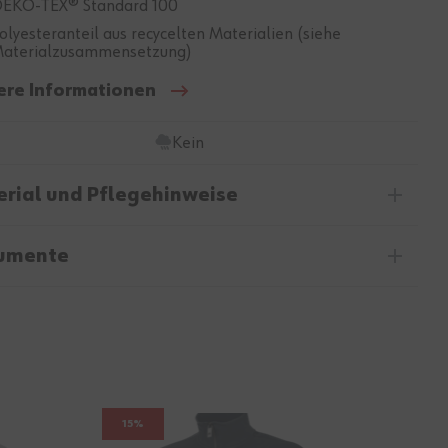
EKO-TEX® Standard 100
olyesteranteil aus recycelten Materialien (siehe
aterialzusammensetzung)
ere Informationen
Kein
rial und Pflegehinweise
umente
15%
15%