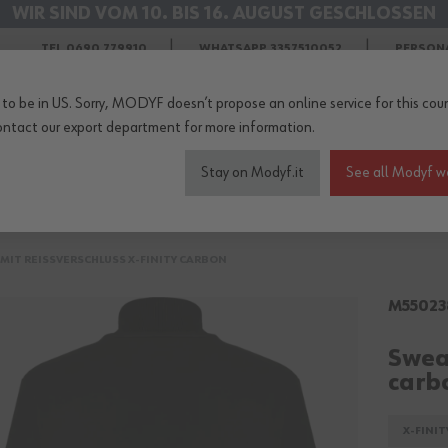
WIR SIND VOM 10. BIS 16. AUGUST GESCHLOSSEN
KOSTENLOSER VERSAND IM AUGUST
TEL 0690 779910
WHATSAPP 3357510052
PERSON
to be in US. Sorry, MODYF doesn’t propose an online service for this coun
ontact our export department
for more information.
Stay on Modyf.it
See all Modyf w
eitskleidung
Sicherheitsschuhe
Wetterschutz
Zubehö
MIT REISSVERSCHLUSS X-FINITY CARBON
M55023
Sweat
carb
X-FINIT