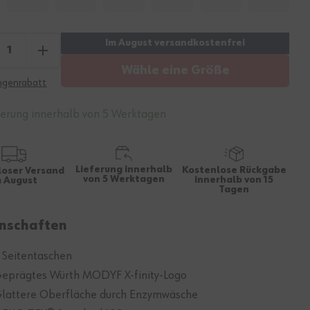
Wähle eine Größe
genrabatt
ferung innerhalb von 5 Werktagen
Lieferung innerhalb
Kostenlose Rückgabe
loser Versand
von 5 Werktagen
innerhalb von 15
m August
Tagen
nschaften
 Seitentaschen
eprägtes Würth MODYF X-finity-Logo
lattere Oberfläche durch Enzymwäsche