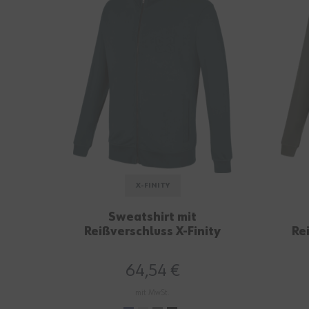
X-FINITY
Sweatshirt mit
Reißverschluss X-Finity
Re
stormy navy
64,54 €
mit MwSt.