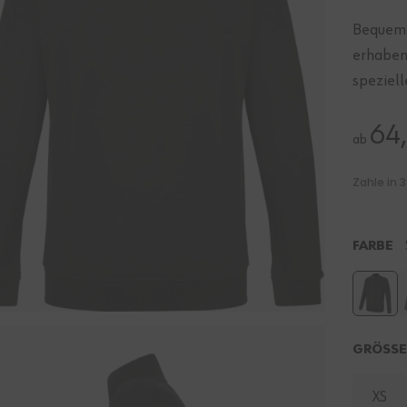
Bequeme
erhaben
speziel
64
ab
FARBE
GRÖSS
XS