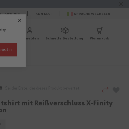
ALISIERUNG
KONTAKT
SPRACHE WECHSELN
try.
Anmelden
Schnelle Bestellung
Warenkorb
ebsites
r
Berufe
8
Sei der Erste, der dieses Produkt bewertet.
shirt mit Reißverschluss X-Finity
on
Y