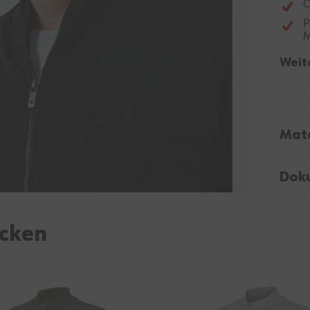
O
P
M
Weit
Mate
Dok
ecken