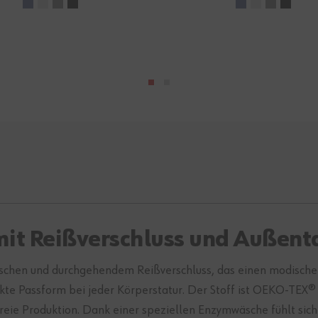
it Reißverschluss und Außenta
schen und durchgehendem Reißverschluss, das einen modischen 
ekte Passform bei jeder Körperstatur. Der Stoff ist OEKO-T
freie Produktion. Dank einer speziellen Enzymwäsche fühlt sic