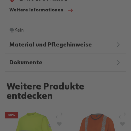
Weitere Informationen
Kein
Material und Pflegehinweise
Dokumente
Weitere Produkte
entdecken
Vergleichen
Verg
30%
Zur Wunschliste hinzufügen
Zur