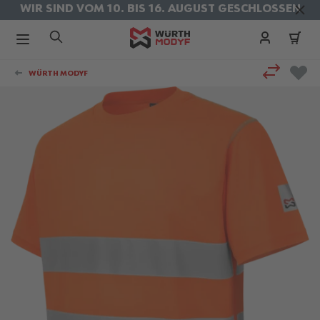
WIR SIND VOM 10. BIS 16. AUGUST GESCHLOSSEN
KOSTENLOSER VERSAND IM AUGUST
Zum Inhalt springen
WÜRTH MODYF