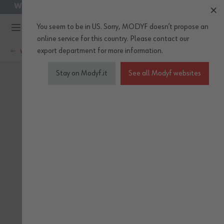
WIR SIND VOM 10. BIS 16. AUGUST GESCHLOSSEN
KOSTENLOSER VERSAND IM AUGUST
Zum Inhalt springen
You seem to be in US. Sorry, MODYF doesn’t propose an
online service for this country.
Please
contact our
export department
for more information.
WÜRTH MODYF
Stay on Modyf.it
See all Modyf websites