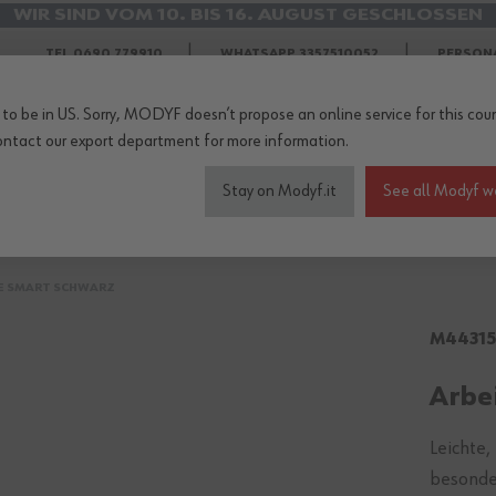
WIR SIND VOM 10. BIS 16. AUGUST GESCHLOSSEN
KOSTENLOSER VERSAND IM AUGUST
TEL 0690 779910
WHATSAPP 3357510052
PERSON
to be in US. Sorry, MODYF doesn’t propose an online service for this coun
ontact our export department
for more information.
Stay on Modyf.it
See all Modyf w
eitskleidung
Sicherheitsschuhe
Wetterschutz
Zubehö
E SMART SCHWARZ
M4431
Arbe
Leichte,
besonde