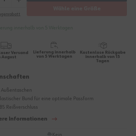
Wähle eine Größe
genrabatt
ferung innerhalb von 5 Werktagen
Lieferung innerhalb
Kostenlose Rückgabe
loser Versand
von 5 Werktagen
innerhalb von 15
m August
Tagen
nschaften
 Außentaschen
lastischer Bund für eine optimale Passform
BS Reißverschluss
ere Informationen
Kein