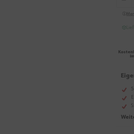
Men
Lie
Kosten
i
Eige
5
E
S
Weit