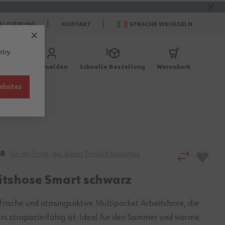
ALISIERUNG
KONTAKT
SPRACHE WECHSELN
try.
Anmelden
Schnelle Bestellung
Warenkorb
ebsites
r
Berufe
58
Sei der Erste, der dieses Produkt bewertet.
itshose Smart schwarz
 frische und atmungsaktive Multipocket Arbeitshose, die
rs strapazierfähig ist. Ideal für den Sommer und warme