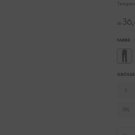
Tempera
36
ab
FARBE
GRÖSS
S
5XL