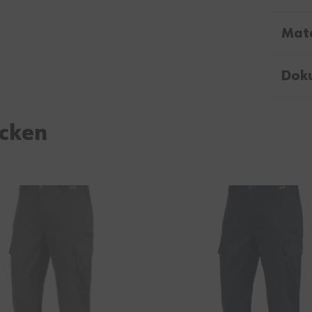
Mate
Dok
ecken