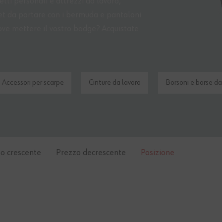
tti personali e attrezzi da lavoro,
cket da portare con i bermuda e pantaloni
dove mettere il vostro badge? Acquistate
Accessori per scarpe
Cinture da lavoro
Borsoni e borse da
o crescente
Prezzo decrescente
Posizione