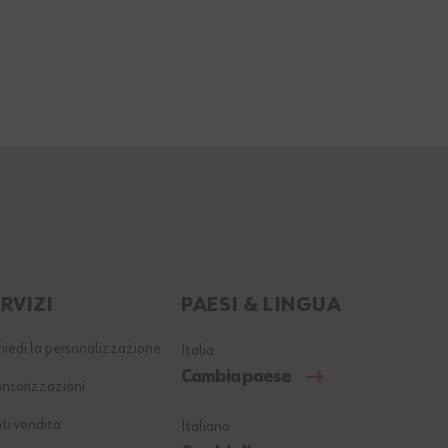
RVIZI
PAESI & LINGUA
hiedi la personalizzazione
Italia
Cambia paese
nsorizzazioni
ti vendita
Italiano