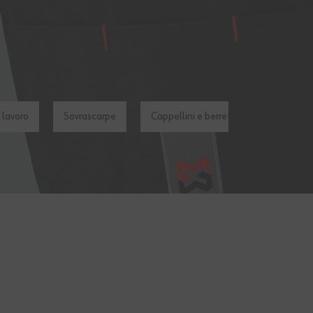
 lavoro
Sovrascarpe
Cappellini e berretti da lavoro