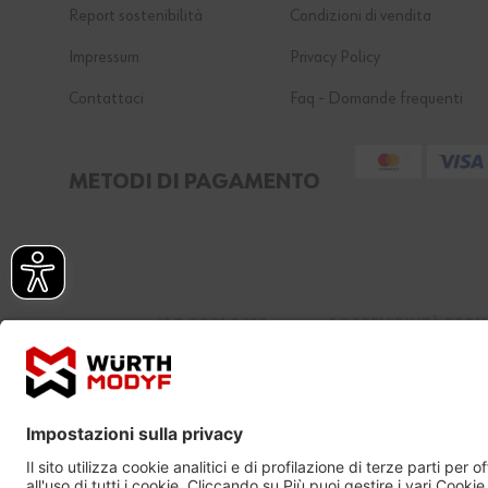
Report sostenibilità
Condizioni di vendita
Impressum
Privacy Policy
Contattaci
Faq - Domande frequenti
METODI DI PAGAMENTO
ISO 9001:2015
SOSTENIBILITÀ ECOV