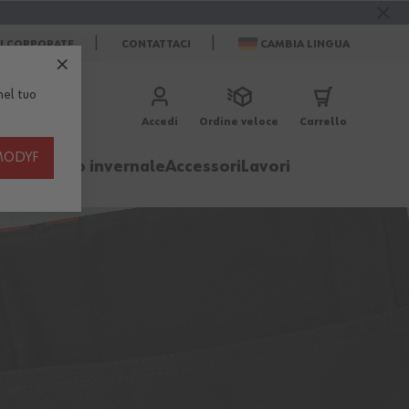
ZI CORPORATE
CONTATTACI
CAMBIA LINGUA
el tuo
Accedi
Ordine veloce
Carrello
th MODYF
igliamento invernale
Accessori
Lavori