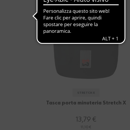
STRETCH X
Tasca porta minuteria Stretch X
13,79 €
11,10 €