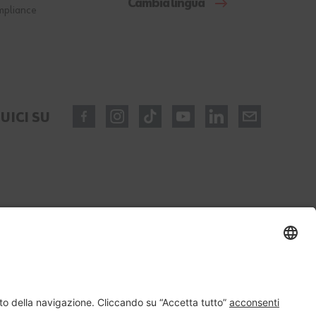
Cambia lingua
mpliance
UICI SU