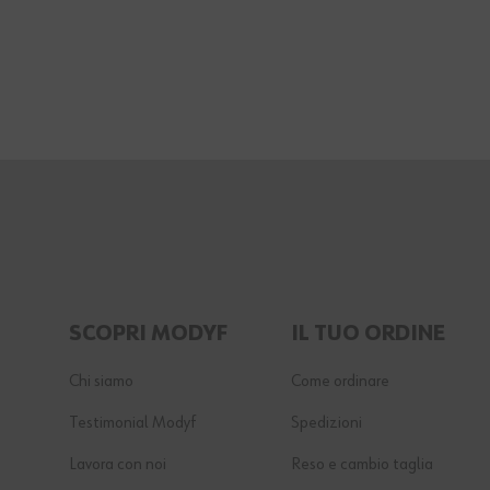
SCOPRI MODYF
IL TUO ORDINE
Chi siamo
Come ordinare
Testimonial Modyf
Spedizioni
Lavora con noi
Reso e cambio taglia