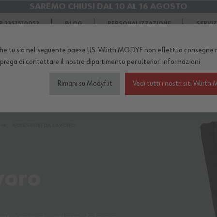
SAREMO CHIUSI DAL 10 AL 16 AGOSTO
SPEDIZIONI GRATIS
in Agosto
 3357510052
BLOG
PERSONALIZZAZIONE
SERVI
he tu sia nel seguente paese US. Würth MODYF non effettua consegne n
TERNO DEL NEGOZIO...
 prega di
contattare il nostro dipartimento
per ulteriori informazioni
Rimani su Modyf.it
Vedi tutti i nostri siti Wür
igliamento da lavoro
Scarpe antinfortunistiche
Abb
ACCESSORI DA LAVORO
voro