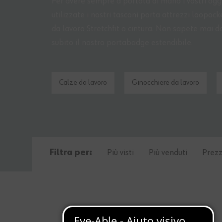
Per avere sempre a portata di mano i vostri ogge
utilizzate i nostri tasconi porta attrezzi loopo
da lavoro Stretchfit o cintura. Non sapete mai 
subito il nostro portabadge estendibile.
Calze da lavoro
Ginocchiere da lavoro
Filtra per:
Più visti
Più venduti
Prezz