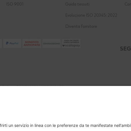
ISO 9001
Guida tessuti
Co
Evoluzione ISO 20345: 2022
Diventa fornitore
SEG
ADIS
RECENSIONI VERIFICATE