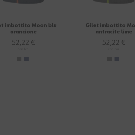
et imbottito Moon blu
Gilet imbottito M
arancione
antracite lime
52,22 €
52,22 €
con Iva.
con Iva.