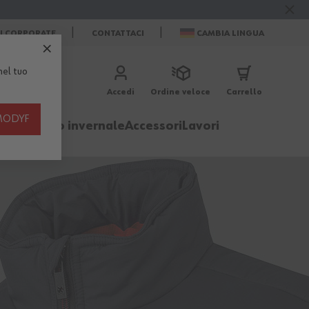
ZI CORPORATE
CONTATTACI
CAMBIA LINGUA
el tuo
Accedi
Ordine veloce
Carrello
th MODYF
igliamento invernale
Accessori
Lavori