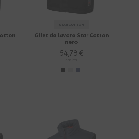
STAR COTTON
Cotton
Gilet da lavoro Star Cotton
nero
54,78 €
con Iva.