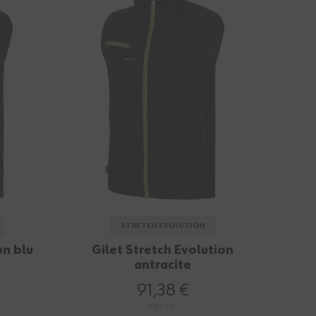
STRETCH EVOLUTION
on blu
Gilet Stretch Evolution
antracite
91,38 €
con Iva.