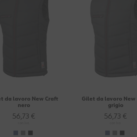
et da lavoro New Craft
Gilet da lavoro New 
nero
grigio
56,73 €
56,73 €
con Iva.
con Iva.