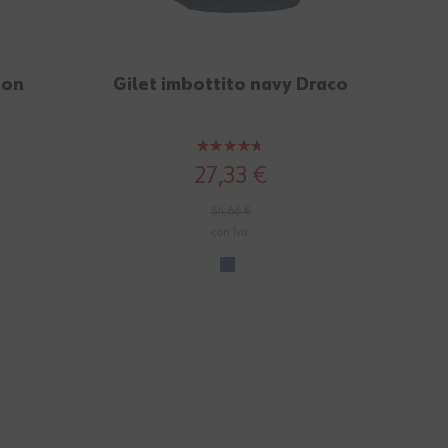
oon
Gilet imbottito navy Draco
Valutazione:
93%
27,33 €
54,66 €
con Iva.