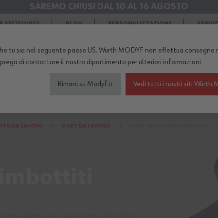
SAREMO CHIUSI DAL 10 AL 16 AGOSTO
SPEDIZIONI GRATIS
in Agosto
 3357510052
BLOG
PERSONALIZZAZIONE
SERVI
he tu sia nel seguente paese US. Würth MODYF non effettua consegne n
TERNO DEL NEGOZIO...
 prega di
contattare il nostro dipartimento
per ulteriori informazioni
Rimani su Modyf.it
Vedi tutti i nostri siti Wür
igliamento da lavoro
Scarpe antinfortunistiche
Abb
NTO DA LAVORO
GILET DA LAVORO
GILET DA LAVORO IMBOTTITI
imbottiti
nte indicati per inverni miti e l’autunno.