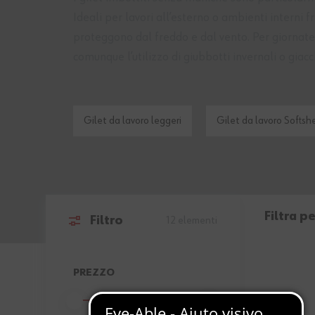
Ideali per lavori all’esterno o ambienti interni fr
proteggono dal freddo e dal vento. Per giornate
comunque l’utilizzo di
giubbotti invernali
o
giacc
Gilet da lavoro leggeri
Gilet da lavoro Softshe
Filtra pe
Filtro
12
elementi
Passa all'elenco prodotti
PREZZO
FILTER