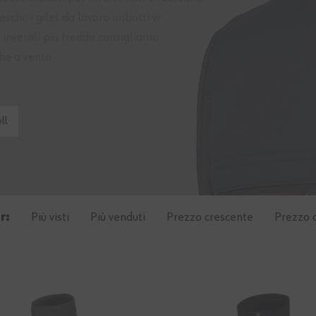
eschi, i gilet da lavoro imbotti vi
 inverali più fredde consigliamo
he a vento
.
ll
r:
Più visti
Più venduti
Prezzo crescente
Prezzo 