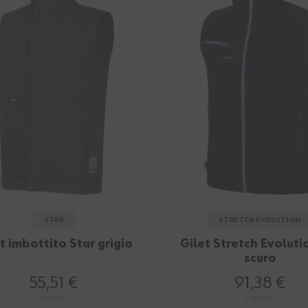
STAR
STRETCH EVOLUTION
t imbottito Star grigio
Gilet Stretch Evoluti
scuro
55,51 €
91,38 €
con Iva.
con Iva.