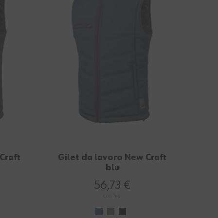
Craft
Gilet da lavoro New Craft
blu
56,73 €
con Iva.