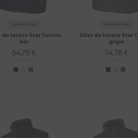
STAR COTTON
STAR COTTON
t da lavoro Star Cotton
Gilet da lavoro Star 
blu
grigio
54,78 €
54,78 €
con Iva.
con Iva.