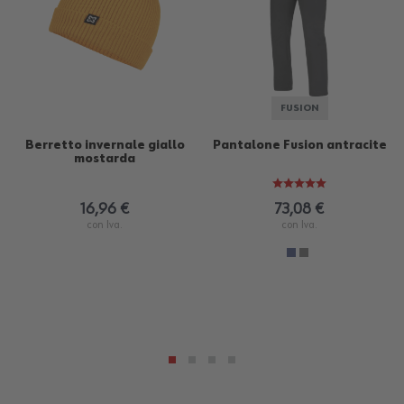
FUSION
Berretto invernale giallo
Pantalone Fusion antracite
mostarda
16,96 €
73,08 €
con Iva.
con Iva.