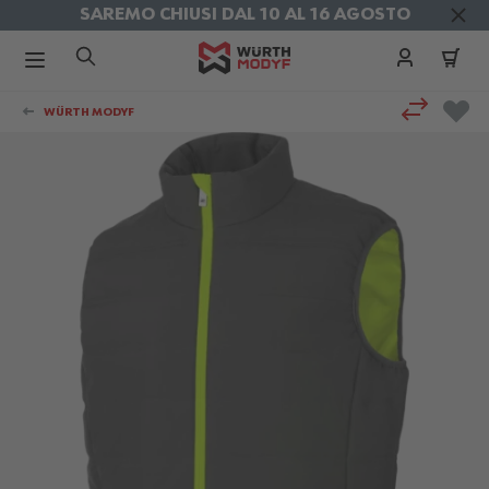
SAREMO CHIUSI DAL 10 AL 16 AGOSTO
SPEDIZIONI GRATIS
in Agosto
Salta al contenuto
WÜRTH MODYF