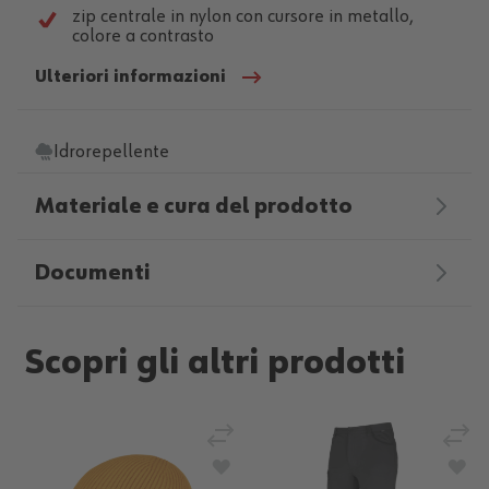
zip centrale in nylon con cursore in metallo,
colore a contrasto
Ulteriori informazioni
Idrorepellente
Materiale e cura del prodotto
Documenti
Scopri gli altri prodotti
Aggiungi al confronto
Aggi
Aggiungi alla lista desideri
Agg