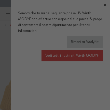
SAREMO CHIUSI DAL 10 AL 16 AGOSTO
SPEDIZIONI GRATIS
in Agosto
Salta al contenuto
Sembra che tu sia nel seguente paese US. Würth
MODYF non effettua consegne nel tuo paese.
Si prega
di
contattare il nostro dipartimento
per ulteriori
WÜRTH MODYF
informazioni
Rimani su Modyf.it
Vedi tutti i nostri siti Würth MODYF