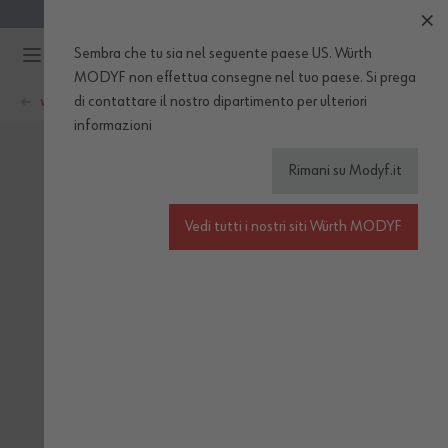
SAREMO CHIUSI DAL 10 AL 16 AGOSTO
SPEDIZIONI GRATIS
in Agosto
Salta al contenuto
Sembra che tu sia nel seguente paese US. Würth
MODYF non effettua consegne nel tuo paese.
Si prega
di
contattare il nostro dipartimento
per ulteriori
WÜRTH MODYF
informazioni
Rimani su Modyf.it
Vedi tutti i nostri siti Würth MODYF