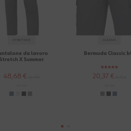
STRETCH X
CLASSIC
antalone da lavoro
Bermuda Classic b
Stretch X Summer
antracite
48,68 €
20,37 €
66,49 €
33,92 €
con Iva.
con Iva.