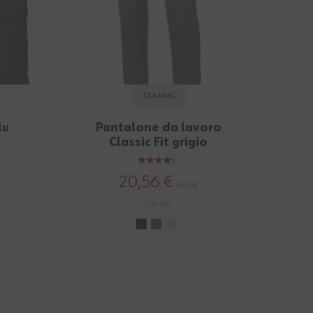
CLASSIC
lu
Pantalone da lavoro
T-
Classic Fit grigio
20,56 €
41,11 €
con Iva.