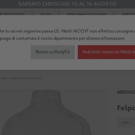
SAREMO CHIUSI DAL 10 AL 16 AGOSTO
SPEDIZIONI GRATIS
in Agosto
 3357510052
BLOG
PERSONALIZZAZIONE
SERVI
he tu sia nel seguente paese US. Würth MODYF non effettua consegne n
TERNO DEL NEGOZIO...
 prega di
contattare il nostro dipartimento
per ulteriori informazioni
Rimani su Modyf.it
Vedi tutti i nostri siti Wür
igliamento da lavoro
Scarpe antinfortunistiche
Abb
IP JOB+ GRIGIO MELANGE
M5500
Felp
JOB+