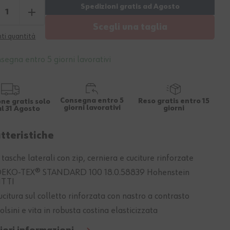
Scegli una taglia
ti quantità
segna entro 5 giorni lavorativi
Consegna entro 5
Reso gratis entro 15
ne gratis solo
giorni lavorativi
giorni
al 31 Agosto
tteristiche
 tasche laterali con zip, cerniera e cuciture rinforzate
EKO-TEX® STANDARD 100 18.0.58839 Hohenstein
TTI
ucitura sul colletto rinforzata con nastro a contrasto
olsini e vita in robusta costina elasticizzata