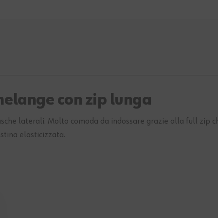
melange con zip lunga
asche laterali. Molto comoda da indossare grazie alla full zip
ostina elasticizzata.