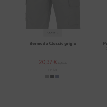
CLASSIC
Bermuda Classic grigio
P
20,37 €
33,92 €
con Iva.