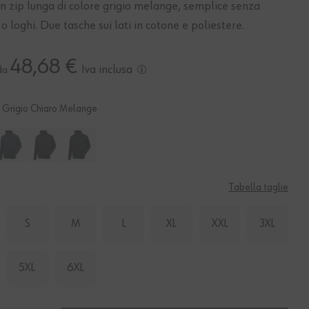
n zip lunga di colore grigio melange, semplice senza
 o loghi. Due tasche sui lati in cotone e poliestere.
48,68 €
Iva inclusa
da
Grigio Chiaro Melange
Tabella taglie
S
M
L
XL
XXL
3XL
5XL
6XL