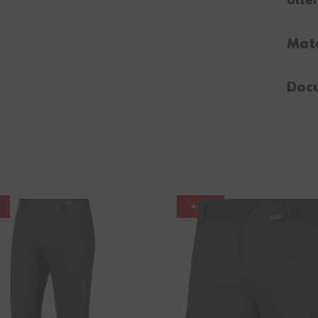
Ulter
Mate
Doc
40%