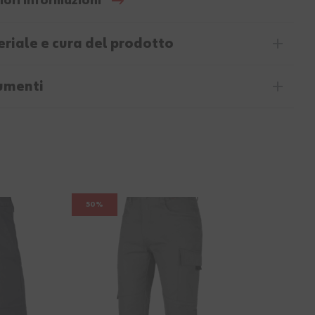
iori informazioni
riale e cura del prodotto
umenti
50%