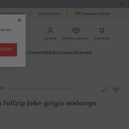
ZI CORPORATE
CONTATTACI
CAMBIA LINGUA
el tuo
Accedi
Ordine veloce
Carrello
th MODYF
igliamento invernale
Accessori
Lavori
03
Recensisci per primo questo prodotto
a fullzip Job+ grigio melange