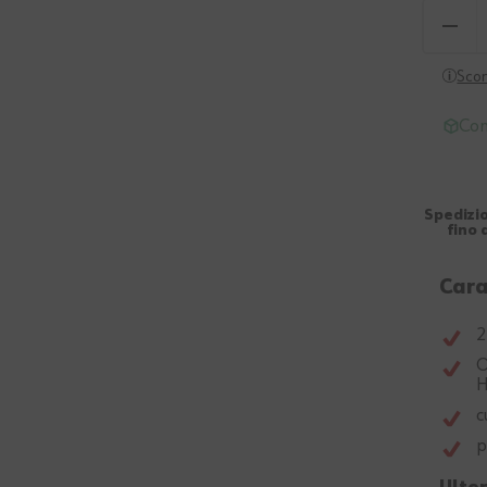
Scon
Con
Spedizio
fino 
Cara
2
O
H
c
p