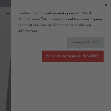
SAREMO CHIUSI DAL 10 AL 16 AGOSTO
SPEDIZIONI GRATIS
in Agosto
Salta al contenuto
Sembra che tu sia nel seguente paese US. Würth
MODYF non effettua consegne nel tuo paese.
Si prega
di
contattare il nostro dipartimento
per ulteriori
WÜRTH MODYF
informazioni
Rimani su Modyf.it
Vedi tutti i nostri siti Würth MODYF