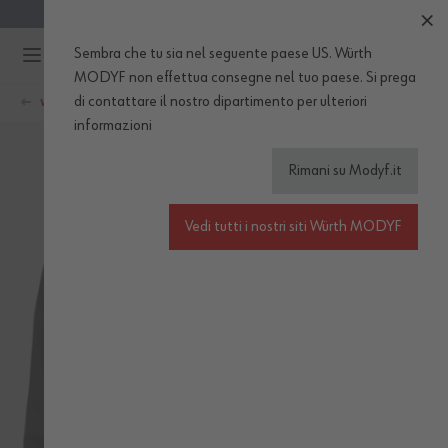
SAREMO CHIUSI DAL 10 AL 16 AGOSTO
SPEDIZIONI GRATIS
in Agosto
Salta al contenuto
Sembra che tu sia nel seguente paese US. Würth
MODYF non effettua consegne nel tuo paese.
Si prega
di
contattare il nostro dipartimento
per ulteriori
WÜRTH MODYF
informazioni
Rimani su Modyf.it
Vedi tutti i nostri siti Würth MODYF