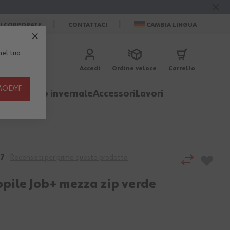
ZI CORPORATE
CONTATTACI
CAMBIA LINGUA
el tuo
Accedi
Ordine veloce
Carrello
th MODYF
igliamento invernale
Accessori
Lavori
7
Recensisci per primo questo prodotto
opile Job+ mezza zip verde