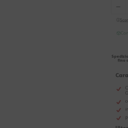
Scon
Con
Spedizio
fino 
Cara
O
G
c
i
p