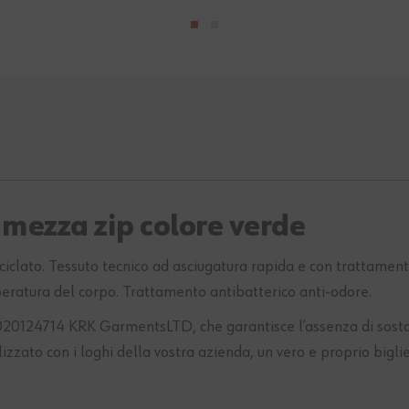
 mezza zip colore verde
ciclato. Tessuto tecnico ad asciugatura rapida e con trattament
ratura del corpo. Trattamento antibatterico anti-odore.
4714 KRK GarmentsLTD, che garantisce l’assenza di sostanze 
izzato con i loghi della vostra azienda, un vero e proprio bigliet