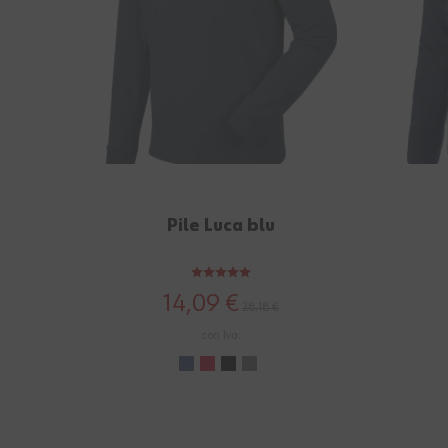
Pile Luca blu
14,09 €
28,18 €
con Iva.