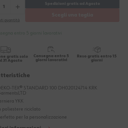
Scegli una taglia
ti quantità
segna entro 5 giorni lavorativi
Consegna entro 5
Reso gratis entro 15
ne gratis solo
giorni lavorativi
giorni
al 31 Agosto
tteristiche
EKO-TEX® STANDARD 100 DH020124714 KRK
armentsLTD
erniera YKK
n poliestere riciclato
erfetto per la personalizzazione