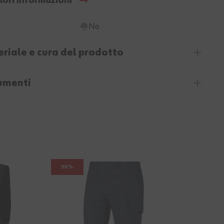
iori informazioni
No
riale e cura del prodotto
umenti
50%
40