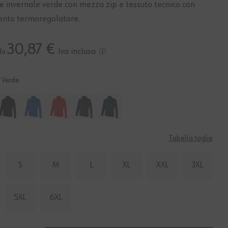
e invernale verde con mezza zip e tessuto tecnico con
ento termoregolatore.
30,87 €
Iva inclusa
da
Verde
Tabella taglie
S
M
L
XL
XXL
3XL
5XL
6XL