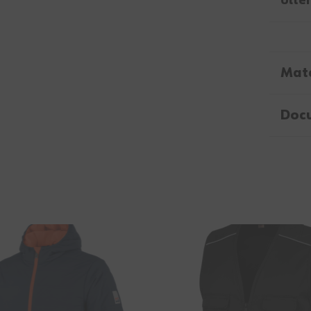
Ulter
Mate
Doc