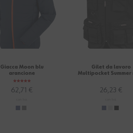
Giacca Moon blu
Gilet da lavoro
arancione
Multipocket Summer 
62,71 €
26,23 €
con Iva.
con Iva.