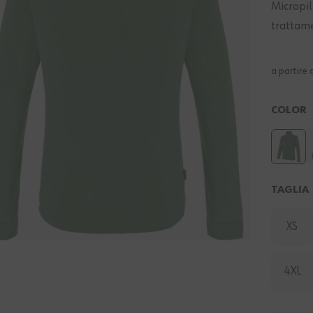
Micropil
trattam
a partire 
COLOR
TAGLIA
XS
4XL