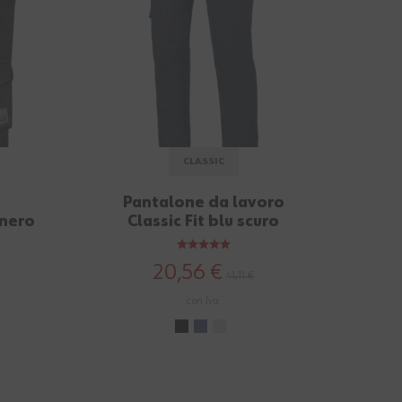
CLASSIC
Pantalone da lavoro
Be
nero
Classic Fit blu scuro
20,56 €
41,11 €
con Iva.