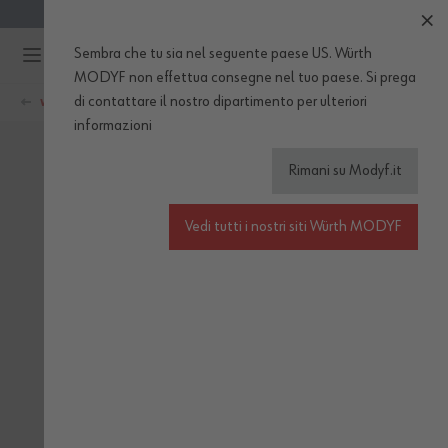
SAREMO CHIUSI DAL 10 AL 16 AGOSTO
SPEDIZIONI GRATIS
in Agosto
Salta al contenuto
Sembra che tu sia nel seguente paese US. Würth
MODYF non effettua consegne nel tuo paese.
Si prega
di
contattare il nostro dipartimento
per ulteriori
WÜRTH MODYF
informazioni
Rimani su Modyf.it
Vedi tutti i nostri siti Würth MODYF