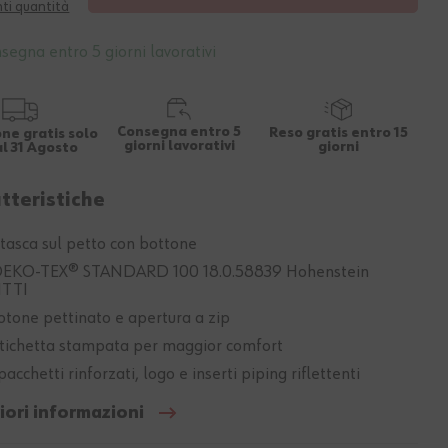
ti quantità
segna entro 5 giorni lavorativi
Consegna entro 5
Reso gratis entro 15
ne gratis solo
giorni lavorativi
giorni
al 31 Agosto
tteristiche
 tasca sul petto con bottone
EKO-TEX® STANDARD 100 18.0.58839 Hohenstein
TTI
otone pettinato e apertura a zip
tichetta stampata per maggior comfort
pacchetti rinforzati, logo e inserti piping riflettenti
iori informazioni