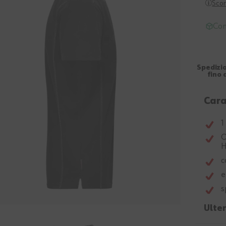
Scon
Con
Spedizio
fino 
Cara
1
O
H
c
e
s
Ulter