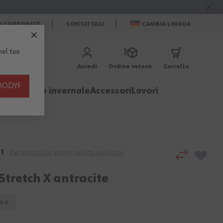
ZI CORPORATE
CONTATTACI
CAMBIA LINGUA
el tuo
Accedi
Ordine veloce
Carrello
th MODYF
igliamento invernale
Accessori
Lavori
1
Recensisci per primo questo prodotto
Stretch X antracite
H X