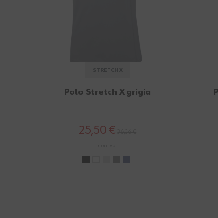
STRETCH X
Polo Stretch X grigia
P
25,50 €
36,36 €
con Iva.