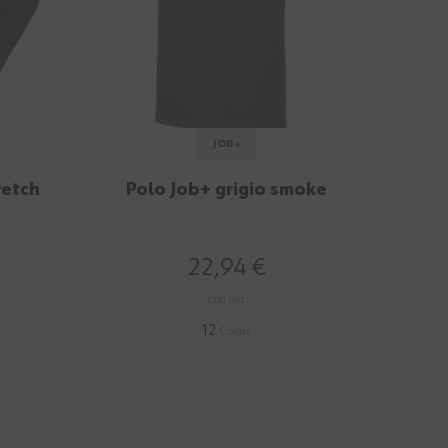
JOB+
retch
Polo Job+ grigio smoke
22,94 €
con Iva.
12
Colors