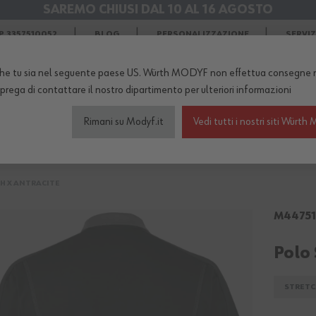
SAREMO CHIUSI DAL 10 AL 16 AGOSTO
SPEDIZIONI GRATIS
in Agosto
 3357510052
BLOG
PERSONALIZZAZIONE
SERVI
he tu sia nel seguente paese US. Würth MODYF non effettua consegne n
TERNO DEL NEGOZIO...
 prega di
contattare il nostro dipartimento
per ulteriori informazioni
Rimani su Modyf.it
Vedi tutti i nostri siti Wür
igliamento da lavoro
Scarpe antinfortunistiche
Abb
H X ANTRACITE
M44751
Polo 
STRETC