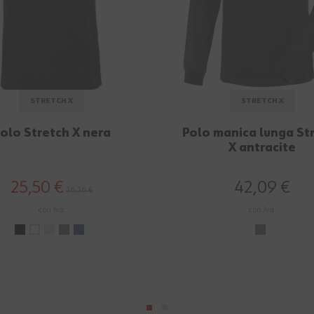
STRETCH X
STRETCH X
olo Stretch X nera
Polo manica lunga St
X antracite
25,50 €
42,09 €
36,36 €
con Iva.
con Iva.