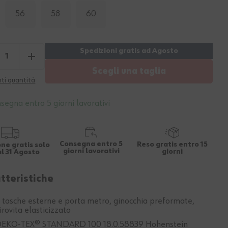
56
58
60
Scegli una taglia
ti quantità
segna entro 5 giorni lavorativi
Consegna entro 5
Reso gratis entro 15
ne gratis solo
giorni lavorativi
giorni
al 31 Agosto
tteristiche
 tasche esterne e porta metro, ginocchia preformate,
irovita elasticizzato
EKO-TEX® STANDARD 100 18.0.58839 Hohenstein