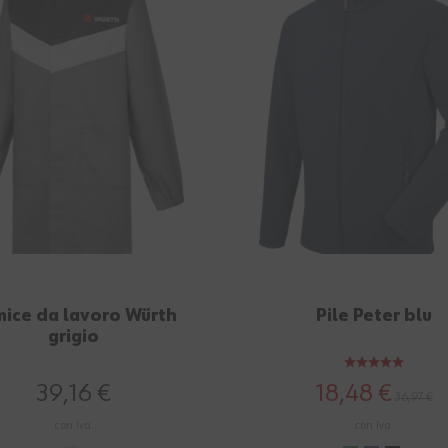
ice da lavoro Würth
Pile Peter blu
grigio
39,16 €
18,48 €
36,97 €
con Iva.
con Iva.