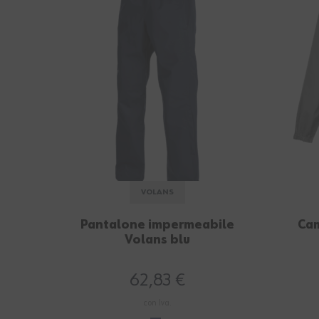
VOLANS
Pantalone impermeabile
Cam
Volans blu
62,83 €
con Iva.