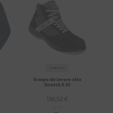
STRETCH X
Scarpa da lavoro alta
Sc
Stretch X S3
136,52 €
con Iva.