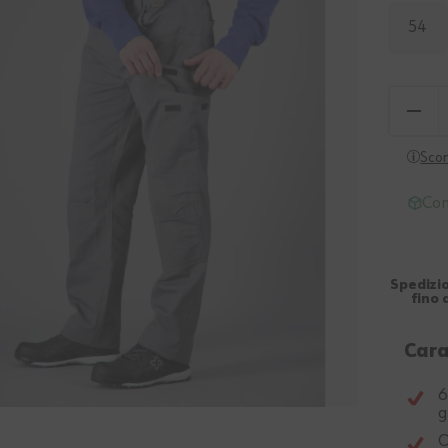
54
Scon
Con
Spedizio
fino 
Cara
6
g
O