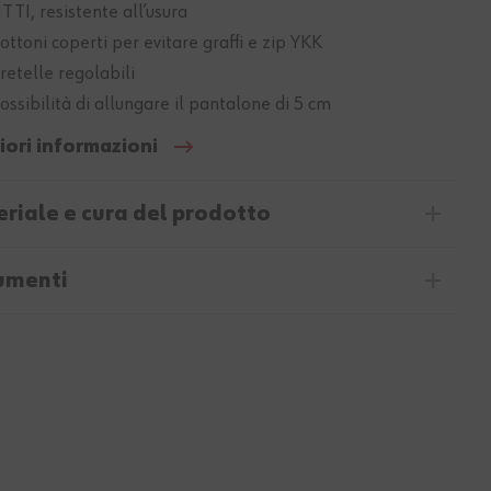
TTI, resistente all’usura
ottoni coperti per evitare graffi e zip YKK
retelle regolabili
ossibilità di allungare il pantalone di 5 cm
iori informazioni
riale e cura del prodotto
umenti
20%