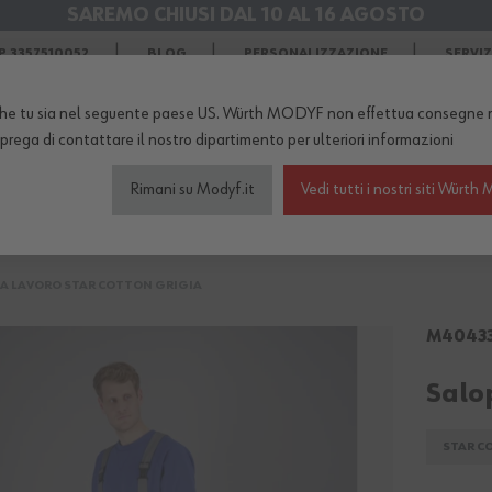
SAREMO CHIUSI DAL 10 AL 16 AGOSTO
SPEDIZIONI GRATIS
in Agosto
 3357510052
BLOG
PERSONALIZZAZIONE
SERVI
he tu sia nel seguente paese US. Würth MODYF non effettua consegne n
TERNO DEL NEGOZIO...
 prega di
contattare il nostro dipartimento
per ulteriori informazioni
Rimani su Modyf.it
Vedi tutti i nostri siti Wür
igliamento da lavoro
Scarpe antinfortunistiche
Abb
A LAVORO STAR COTTON GRIGIA
M40433
Salo
STAR C