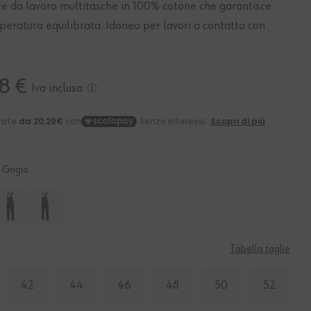
e da lavoro multitasche in 100% cotone che garantisce
eratura equilibrata. Idoneo per lavori a contatto con
8 €
Iva inclusa
Grigio
Tabella taglie
42
44
46
48
50
52