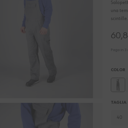
Salopett
una temp
scintille.
60,8
COLOR
TAGLIA
40