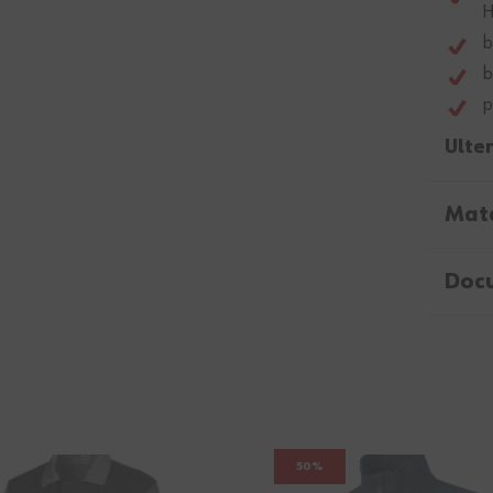
H
b
b
p
Ulter
Mate
Doc
50%