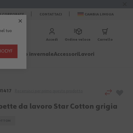
ZI CORPORATE
CONTATTACI
CAMBIA LINGUA
el tuo
Accedi
Ordine veloce
Carrello
th MODYF
igliamento invernale
Accessori
Lavori
1417
Recensisci per primo questo prodotto
pette da lavoro Star Cotton grigia
OTTON