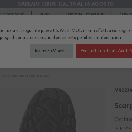
SAREMO CHIUSI DAL 10 AL 16 AGOSTO
SPEDIZIONI GRATIS
in Agosto
 3357510052
BLOG
PERSONALIZZAZIONE
SERVI
he tu sia nel seguente paese US. Würth MODYF non effettua consegne n
TERNO DEL NEGOZIO...
 prega di
contattare il nostro dipartimento
per ulteriori informazioni
Rimani su Modyf.it
Vedi tutti i nostri siti Wür
igliamento da lavoro
Scarpe antinfortunistiche
Abb
AVORO WELDER SPARK S3 NERA
M4223
Scar
Con la s
la prote