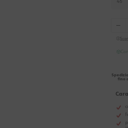
46
Scon
Con
Spedizio
fino 
Cara
c
f
p
i