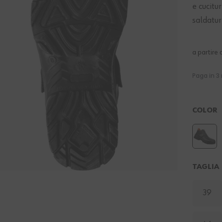
e cucitu
saldatur
a partire 
COLOR
TAGLIA
39