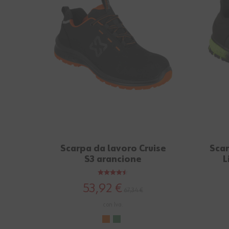
Scarpa da lavoro Cruise
Scar
S3 arancione
L
53,92 €
67,34 €
con Iva.