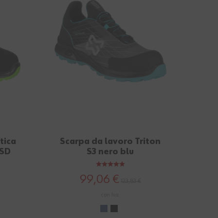
tica
Scarpa da lavoro Triton
Sca
ESD
S3 nero blu
ri
99,06 €
123,83 €
con Iva.