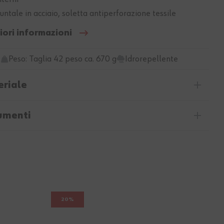
untale in acciaio, soletta antiperforazione tessile
iori informazioni
Peso: Taglia 42 peso ca. 670 g
Idrorepellente
riale
umenti
20%
25%