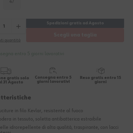
47
Scegli una taglia
ti quantità
segna entro 5 giorni lavorativi
Consegna entro 5
Reso gratis entro 15
ne gratis solo
giorni lavorativi
giorni
al 31 Agosto
tteristiche
uciture in filo Kevlar, resistente al fuoco
odera in tessuto, soletta antibatterica estraibile
elle idrorepellente di alta qualità, traspirante, con lacci
nterni