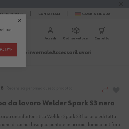
ZI CORPORATE
CONTATTACI
CAMBIA LINGUA
el tuo
Accedi
Ordine veloce
Carrello
th MODYF
igliamento invernale
Accessori
Lavori
48
Recensisci per primo questo prodotto
pa da lavoro Welder Spark S3 nera
carpa antinfortunistica Welder Spark S3 hai ai piedi tutta
zione di cui hai bisogno: puntale in acciaio, lamina antiforo