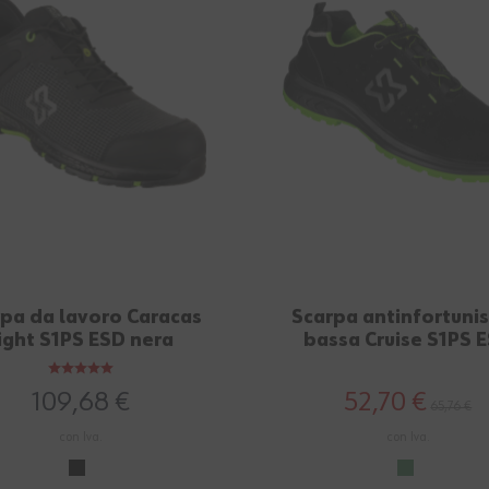
pa da lavoro Caracas
Scarpa antinfortunis
ight S1PS ESD nera
bassa Cruise S1PS 
verde
109,68 €
52,70 €
65,76 €
con Iva.
con Iva.