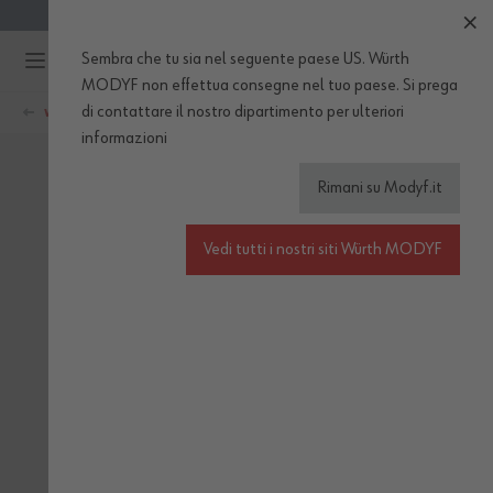
SAREMO CHIUSI DAL 10 AL 16 AGOSTO
SPEDIZIONI GRATIS
in Agosto
Salta al contenuto
Sembra che tu sia nel seguente paese US. Würth
MODYF non effettua consegne nel tuo paese.
Si prega
di
contattare il nostro dipartimento
per ulteriori
WÜRTH MODYF
informazioni
Rimani su Modyf.it
Vedi tutti i nostri siti Würth MODYF