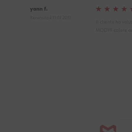
yann f.
100%
Recensito il
11.07.2017
Il cliente ha val
MODYF colore ant