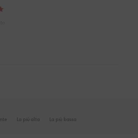
tto
nte
La più alta
La più bassa