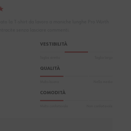
utato la T-shirt da lavoro a maniche lunghe Pro Würth
racite senza lasciare commenti.
VESTIBILITÀ
Taglia stretto
Taglia largo
QUALITÀ
Molto buona
Nella media
COMODITÀ
Molto confortevole
Non confortevole