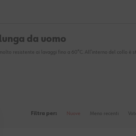
a lunga da uomo
lto resistente ai lavaggi fino a 60°C. All'interno del collo è s
Filtra per:
Nuove
Meno recenti
Vot