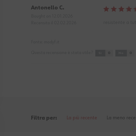
Antonello C.
Bought on 12.01.2026
resistente a tu
Recensito il 02.02.2026
Fonte:
modyf.it
Questa recensione è stata utile?
0
0
Sì
No
La più recente
La meno rece
Filtra per: