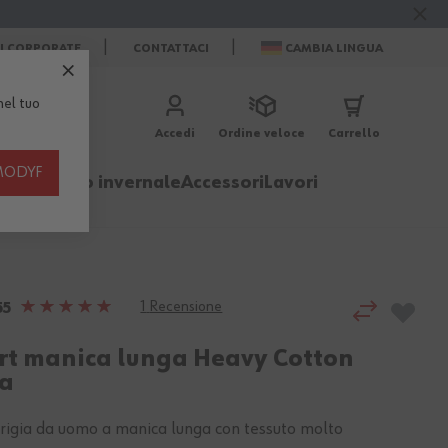
ZI CORPORATE
CONTATTACI
CAMBIA LINGUA
el tuo
Accedi
Ordine veloce
Carrello
th MODYF
igliamento invernale
Accessori
Lavori
1
Recensione
Valutazione:
55
100%
irt manica lunga Heavy Cotton
ia
grigia da uomo a manica lunga con tessuto molto