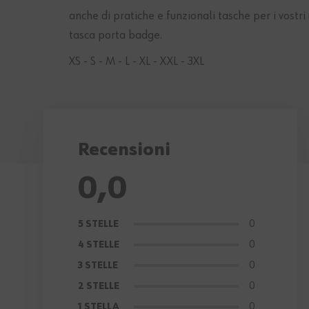
anche di pratiche e funzionali tasche per i vostri 
tasca porta badge.
XS - S - M - L - XL - XXL - 3XL
Recensioni
0,0
0
5 STELLE
0
4 STELLE
0
3 STELLE
0
2 STELLE
0
1 STELLA