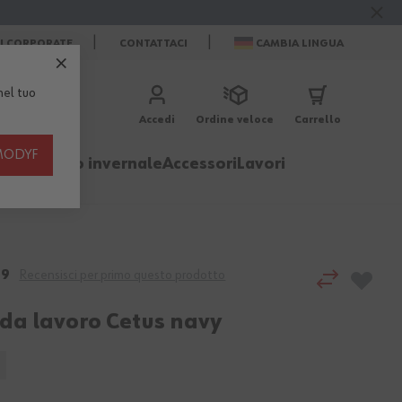
ZI CORPORATE
CONTATTACI
CAMBIA LINGUA
el tuo
Accedi
Ordine veloce
Carrello
th MODYF
igliamento invernale
Accessori
Lavori
29
Recensisci per primo questo prodotto
 da lavoro Cetus navy