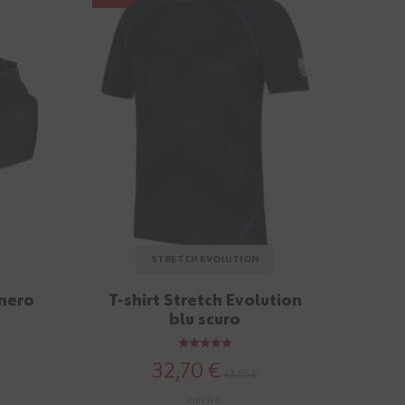
STRETCH EVOLUTION
 nero
T-shirt Stretch Evolution
blu scuro
32,70 €
43,55 €
con Iva.