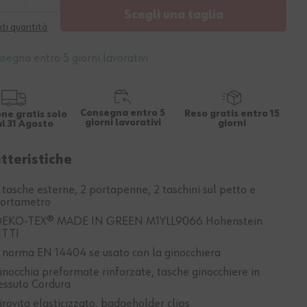
Scegli una taglia
ti quantità
segna entro 5 giorni lavorativi
Consegna entro 5
Reso gratis entro 15
ne gratis solo
giorni lavorativi
giorni
al 31 Agosto
tteristiche
 tasche esterne, 2 portapenne, 2 taschini sul petto e
ortametro
EKO-TEX® MADE IN GREEN M1YLL9066 Hohenstein
TTI
 norma EN 14404 se usato con la ginocchiera
inocchia preformate rinforzate, tasche ginocchiere in
essuto Cordura
irovita elasticizzato, badgeholder clips