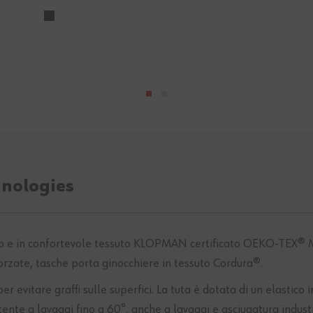
hnologies
 e in confortevole tessuto KLOPMAN certificato OEKO-TEX® M
orzate, tasche porta ginocchiere in tessuto Cordura®.
per evitare graffi sulle superfici. La tuta è dotata di un elasti
e a lavaggi fino a 60°, anche a lavaggi e asciugatura industr