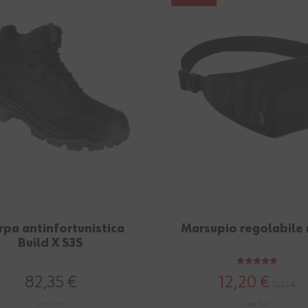
rpa antinfortunistica
Marsupio regolabile
Build X S3S
82,35 €
12,20 €
15,25 €
con Iva.
con Iva.