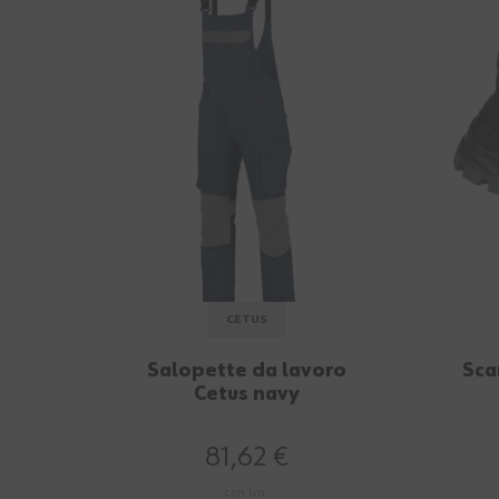
CETUS
Salopette da lavoro
Sca
Cetus navy
81,62 €
con Iva.