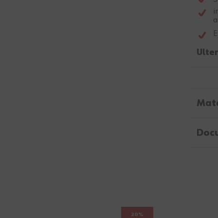
i
a
E
Ulter
Mate
Doc
20%