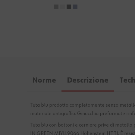
Norme
Descrizione
Tec
Tuta blu prodotta completamente senza metallo
materiale antigraffio. Ginocchia preformate rinf
Tuta blu con bottoni e cerniere prive di metallo 
IN GREEN M1YLL9066 Hohenstein HTTI. È resistent