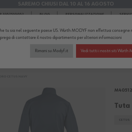
SAREMO CHIUSI DAL 10 AL 16 AGOSTO
SPEDIZIONI GRATIS
in Agosto
 3357510052
BLOG
PERSONALIZZAZIONE
SERVI
he tu sia nel seguente paese US. Würth MODYF non effettua consegne n
TERNO DEL NEGOZIO...
 prega di
contattare il nostro dipartimento
per ulteriori informazioni
Rimani su Modyf.it
Vedi tutti i nostri siti Wür
igliamento da lavoro
Scarpe antinfortunistiche
Abb
ORO CETUS NAVY
M4051
Tuta
CETUS