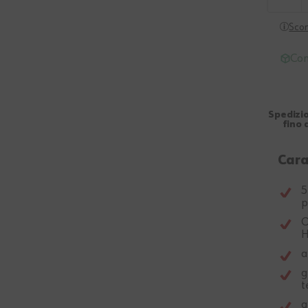
Scon
Con
Spedizio
fino 
Cara
5
p
O
H
a
g
t
g