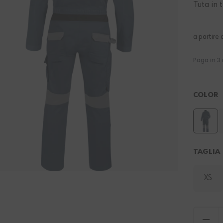
Tuta in 
a partire 
COLOR
TAGLIA
XS