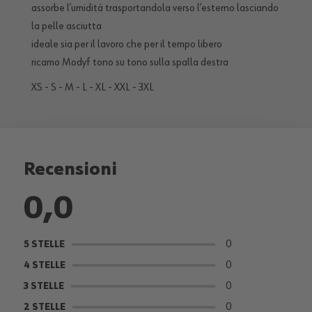
assorbe l’umidità trasportandola verso l’esterno lasciando
la pelle asciutta
ideale sia per il lavoro che per il tempo libero
ricamo Modyf tono su tono sulla spalla destra
XS - S - M - L - XL - XXL - 3XL
5,0
Recensioni
0,0
1
5 STELLE
0
5 STELLE
0
4 STELLE
0
4 STELLE
0
3 STELLE
0
3 STELLE
0
2 STELLE
0
2 STELLE
0
1 STELLA