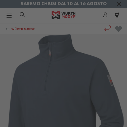
SAREMO CHIUSI DAL 10 AL 16 AGOSTO
SPEDIZIONI GRATIS
in Agosto
Salta al contenuto
WÜRTH MODYF