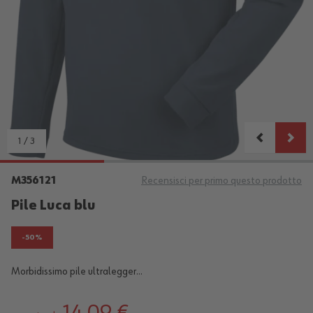
1
/
3
M356121
Recensisci per primo questo prodotto
Pile Luca blu
-50%
Morbidissimo pile ultralegger...
14,09 €