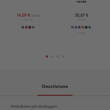
verde
14,09 €
30,87 €
28,18 €
con Iva.
con Iva.
+ altri
Descrizione
Morbidissimo pile ultraleggero