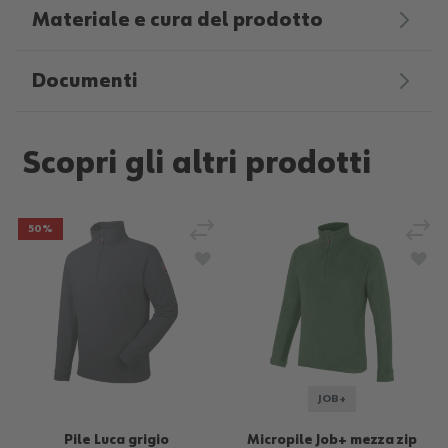
Materiale e cura del prodotto
Documenti
Scopri gli altri prodotti
Aggiungi al confronto
Aggi
50%
Aggiungi alla lista desideri
Agg
JOB+
Pile Luca grigio
Micropile Job+ mezza zip