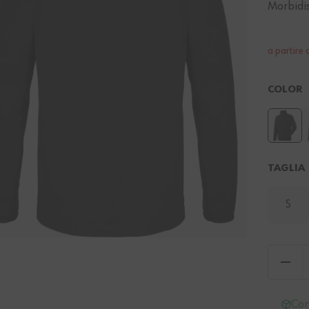
Morbidis
a partire 
COLOR
TAGLIA
S
Con