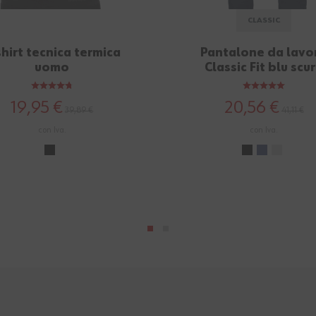
CLASSIC
shirt tecnica termica
Pantalone da lavo
uomo
Classic Fit blu scu
19,95 €
20,56 €
39,89 €
41,11 €
con Iva.
con Iva.