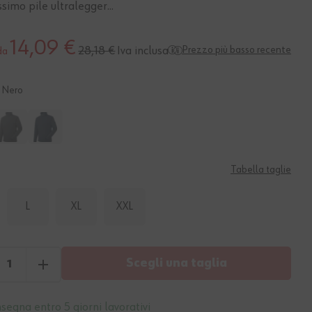
simo pile ultralegger...
14,09 €
Iva inclusa
Prezzo più basso recente
28,18 €
da
Nero
Tabella taglie
L
XL
XXL
Scegli una taglia
segna entro 5 giorni lavorativi