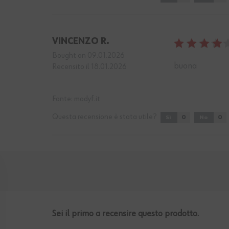
VINCENZO R.
Bought on 09.01.2026
buona
Recensito il 18.01.2026
Fonte:
modyf.it
Questa recensione è stata utile?
0
0
Sì
No
Sei il primo a recensire questo prodotto.