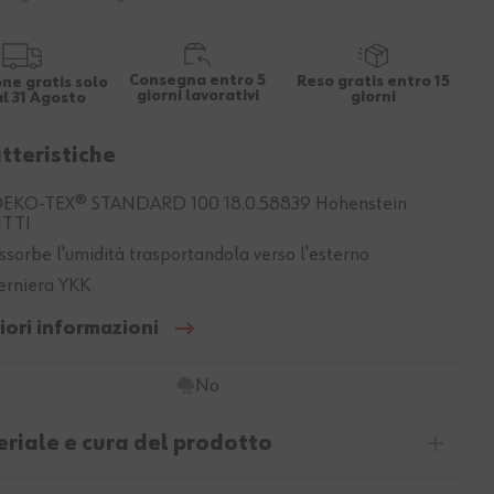
Consegna entro 5
Reso gratis entro 15
ne gratis solo
giorni lavorativi
giorni
al 31 Agosto
tteristiche
EKO-TEX® STANDARD 100 18.0.58839 Hohenstein
TTI
ssorbe l'umidità trasportandola verso l'esterno
erniera YKK
iori informazioni
No
riale e cura del prodotto