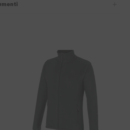
umenti
50%