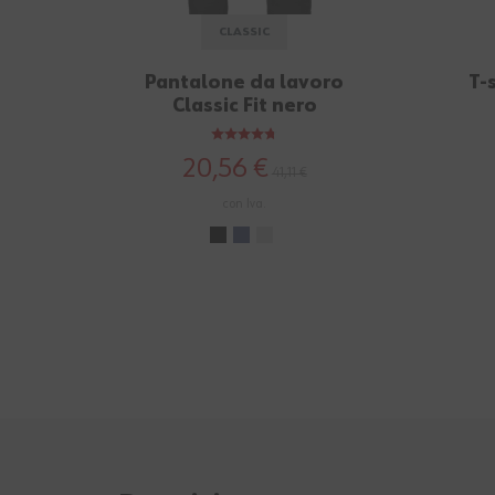
CLASSIC
Pantalone da lavoro
T-
Classic Fit nero
20,56 €
41,11 €
con Iva.