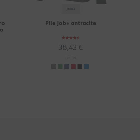
JOB+
ro
Pile Job+ antracite
ro
38,43 €
con Iva.