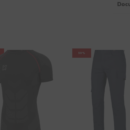
Doc
50%