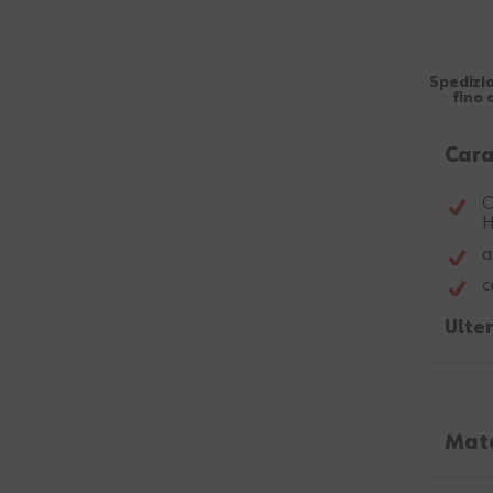
Spedizio
fino 
Cara
O
H
a
c
Ulter
Mate