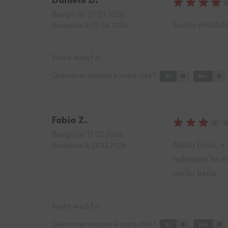
Daniele D.
Bought on 20.03.2026
buona vestibili
Recensito il 07.04.2026
Fonte:
modyf.it
Questa recensione è stata utile?
0
0
Sì
No
Fabio Z.
Bought on 17.02.2026
Molto bello, e 
Recensito il 23.03.2026
indossato ho ris
molto bello
Fonte:
modyf.it
Questa recensione è stata utile?
0
0
Sì
No