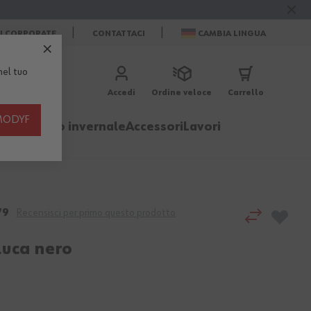
ZI CORPORATE
CONTATTACI
CAMBIA LINGUA
el tuo
Accedi
Ordine veloce
Carrello
th MODYF
igliamento invernale
Accessori
Lavori
79
Recensisci per primo questo prodotto
Luca nero