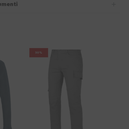
umenti
50%
50%