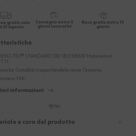
Consegna entro 5
Reso gratis entro 15
ne gratis solo
giorni lavorativi
giorni
al 31 Agosto
tteristiche
EKO-TEX® STANDARD 100 18.0.58839 Hohenstein
TTI
ssorbe l'umidità trasportandola verso l'esterno
erniera YKK
iori informazioni
No
riale e cura del prodotto