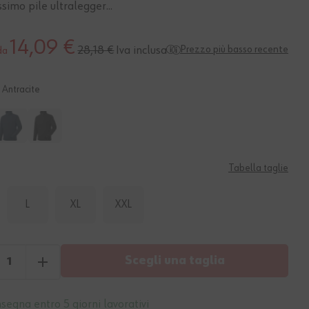
simo pile ultralegger...
14,09 €
Iva inclusa
Prezzo più basso recente
28,18 €
da
Antracite
Tabella taglie
L
XL
XXL
Scegli una taglia
segna entro 5 giorni lavorativi