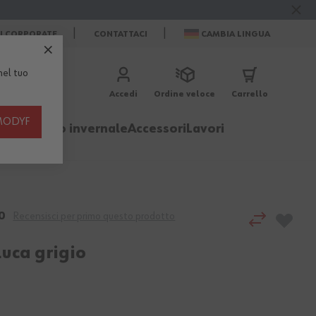
ZI CORPORATE
CONTATTACI
CAMBIA LINGUA
el tuo
Accedi
Ordine veloce
Carrello
th MODYF
igliamento invernale
Accessori
Lavori
0
Recensisci per primo questo prodotto
Luca grigio