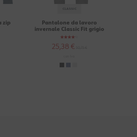
CLASSIC
 zip
Pantalone da lavoro
invernale Classic Fit grigio
25,38 €
50,75 €
con Iva.