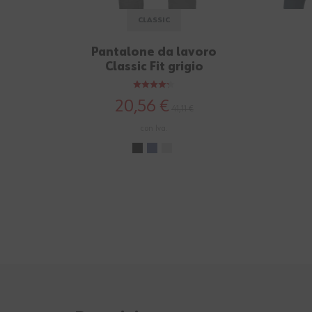
CLASSIC
Pantalone da lavoro
Classic Fit grigio
20,56 €
41,11 €
con Iva.