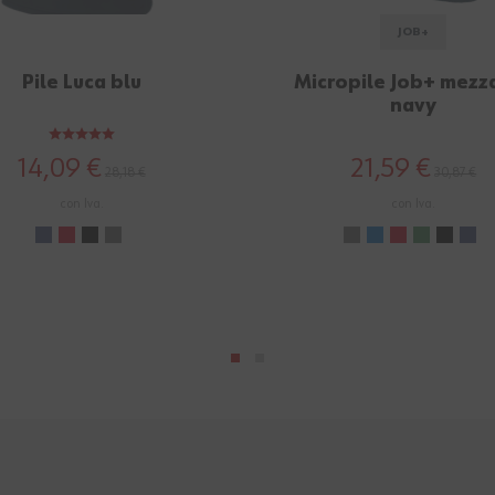
JOB+
Pile Luca blu
Micropile Job+ mezza
navy
14,09 €
21,59 €
28,18 €
30,87 €
con Iva.
con Iva.