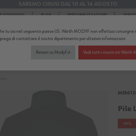
SAREMO CHIUSI DAL 10 AL 16 AGOSTO
SPEDIZIONI GRATIS
in Agosto
 3357510052
BLOG
PERSONALIZZAZIONE
SERVI
he tu sia nel seguente paese US. Würth MODYF non effettua consegne n
TERNO DEL NEGOZIO...
 prega di
contattare il nostro dipartimento
per ulteriori informazioni
Rimani su Modyf.it
Vedi tutti i nostri siti Wür
igliamento da lavoro
Scarpe antinfortunistiche
Abb
IGIO
M35612
Pile 
-50%