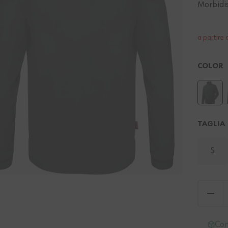
Morbidis
a partire 
COLOR
TAGLIA
S
Con