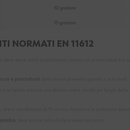
10 grammi
15 grammi
NTI NORMATI EN 11612
eve avere livelli prestazionali minimi sul primo indice A e su a
acca e pantaloni
deve essere presente quando si è in piedi.
le tasche esterne non devono avere risvolti più larghi della ta
e
, avere una distanza di 15 cm tra i bottoni e le scollature devo
 gamba
, deve essere richiudibile e avere una patta.