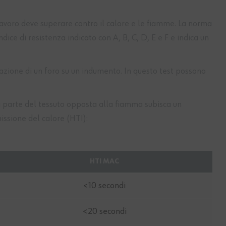
 lavoro deve superare contro il calore e le fiamme. La norma
ce di resistenza indicato con A, B, C, D, E e F e indica un
azione di un foro su un indumento. In questo test possono
a parte del tessuto opposta alla fiamma subisca un
issione del calore (HTI):
HTI MAC
<10 secondi
<20 secondi