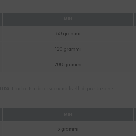
MIN
60 grammi
120 grammi
200 grammi
atto
. L'Indice F indica i seguenti livelli di prestazione:
MIN
5 grammi