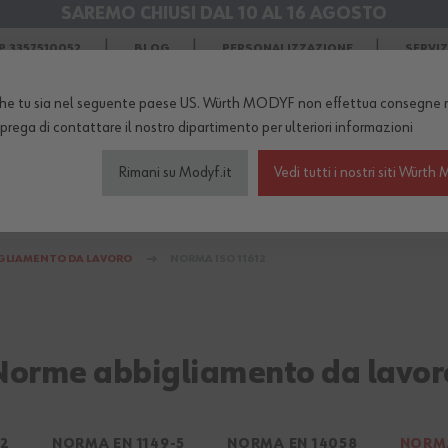
SAREMO CHIUSI DAL 10 AL 16 AGOSTO
SPEDIZIONI GRATIS
in Agosto
 3357510052
BLOG
PERSONALIZZAZIONE
SERVI
he tu sia nel seguente paese US. Würth MODYF non effettua consegne n
TERNO DEL NEGOZIO...
 prega di
contattare il nostro dipartimento
per ulteriori informazioni
Rimani su Modyf.it
Vedi tutti i nostri siti Wür
igliamento da lavoro
Scarpe antinfortunistiche
Abb
GLIAMENTO DA LAVORO
NORMA ISO 11612
Norme abbigliamento da lavor
42
NORMA EN 1149-5
NORMA EN 14058
NORMA