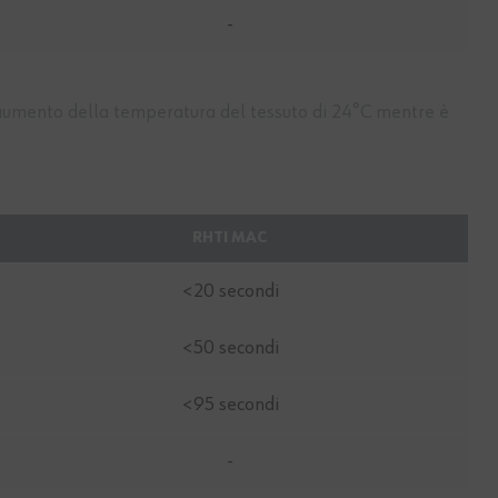
-
 aumento della temperatura del tessuto di 24°C mentre è
RHTI MAC
<20 secondi
<50 secondi
<95 secondi
-