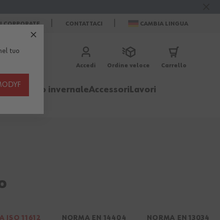
ZI CORPORATE
CONTATTACI
CAMBIA LINGUA
el tuo
Accedi
Ordine veloce
Carrello
th MODYF
igliamento invernale
Accessori
Lavori
o
 ISO 11612
NORMA EN 14404
NORMA EN 13034