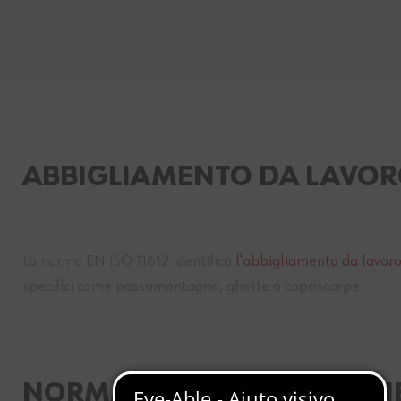
ABBIGLIAMENTO DA LAVORO
La norma EN ISO 11612 identifica
l'abbigliamento da lavor
specifici come passamontagna, ghette o copriscarpe.
NORMATIVA EN ISO 11612 N