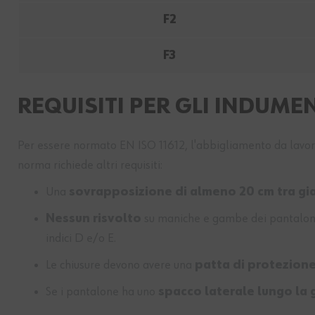
F2
F3
REQUISITI PER GLI INDUME
Per essere normato EN ISO 11612, l'abbigliamento da lavoro d
norma richiede altri requisiti:
Una
sovrapposizione di almeno 20 cm tra gi
Nessun risvolto
su maniche e gambe dei pantaloni e 
indici D e/o E.
Le chiusure devono avere una
patta di protezion
Se i pantalone ha uno
spacco laterale lungo la