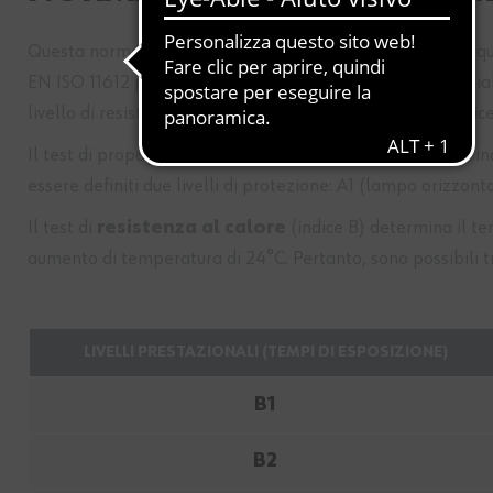
Questa normativa definisce le metodologie dei test e i requi
EN ISO 11612 prevede diversi metodi di prova per i materiali
livello di resistenza su una scala specifica per ciascun indice
Il test di propagazione della fiamma, corrispondente all'i
essere definiti due livelli di protezione: A1 (lampo orizzont
Il test di
resistenza al calore
(indice B) determina il t
aumento di temperatura di 24°C. Pertanto, sono possibili tre
LIVELLI PRESTAZIONALI (TEMPI DI ESPOSIZIONE)
B1
B2